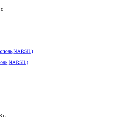
г.
.
поль,NARSIL)
 г.