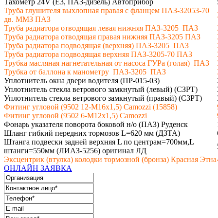
Тахометр 24V (E3, ПАЗ-дизель) Автоприбор
Труба глушителя выхлопная правая с фланцем ПАЗ-32053-70
дв. ММЗ ПАЗ
Труба радиатора отводящая левая нижняя ПАЗ-3205 ПАЗ
Труба радиатора отводящая правая нижняя ПАЗ-3205 ПАЗ
Труба радиатора подводящая (верхняя) ПАЗ-3205 ПАЗ
Труба радиатора подводящая верхняя ПАЗ-3205-70 ПАЗ
Трубка масляная нагнетательная от насоса ГУРа (голая) ПАЗ
Трубка от баллона к манометру ПАЗ-3205 ПАЗ
Уплотнитель окна двери водителя (ПР-015-03)
Уплотнитель стекла ветрового замкнутый (левый) (СЗРТ)
Уплотнитель стекла ветрового замкнутый (правый) (СЗРТ)
Фитинг угловой (9502 12-М16х1,5) Camozzi (15858)
Фитинг угловой (9502 6-М12х1,5) Camozzi
Фонарь указателя поворота боковой н/о (ПАЗ) Руденск
Шланг гибкий передних тормозов L=620 мм (ДЗТА)
Штанга подвески задней верхняя L по центрам=700мм,L
штанги=550мм (ЛИАЗ-5256) оригинал ЛД
Эксцентрик (втулка) колодки тормозной (бронза) Красная Этна
ОНЛАЙН ЗАЯВКА