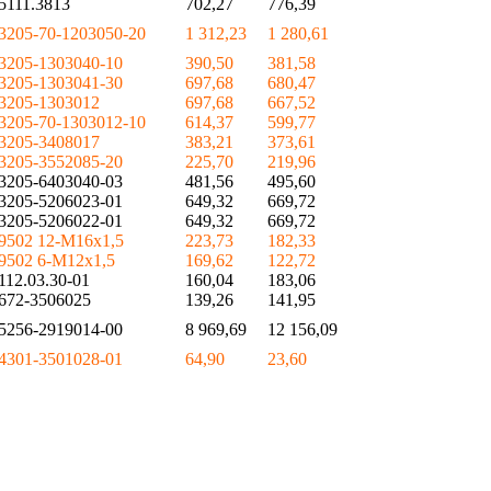
5111.3813
702,27
776,39
3205-70-1203050-20
1 312,23
1 280,61
3205-1303040-10
390,50
381,58
3205-1303041-30
697,68
680,47
3205-1303012
697,68
667,52
3205-70-1303012-10
614,37
599,77
3205-3408017
383,21
373,61
3205-3552085-20
225,70
219,96
3205-6403040-03
481,56
495,60
3205-5206023-01
649,32
669,72
3205-5206022-01
649,32
669,72
9502 12-М16х1,5
223,73
182,33
9502 6-М12х1,5
169,62
122,72
112.03.30-01
160,04
183,06
672-3506025
139,26
141,95
5256-2919014-00
8 969,69
12 156,09
4301-3501028-01
64,90
23,60