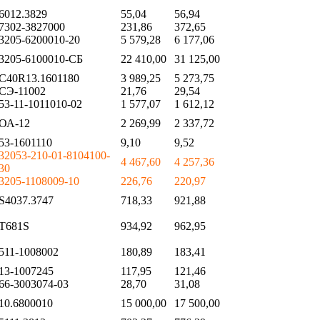
6012.3829
55,04
56,94
7302-3827000
231,86
372,65
3205-6200010-20
5 579,28
6 177,06
3205-6100010-СБ
22 410,00
31 125,00
C40R13.1601180
3 989,25
5 273,75
СЭ-11002
21,76
29,54
53-11-1011010-02
1 577,07
1 612,12
ОА-12
2 269,99
2 337,72
53-1601110
9,10
9,52
32053-210-01-8104100-
4 467,60
4 257,36
30
3205-1108009-10
226,76
220,97
S4037.3747
718,33
921,88
Т681S
934,92
962,95
511-1008002
180,89
183,41
13-1007245
117,95
121,46
66-3003074-03
28,70
31,08
10.6800010
15 000,00
17 500,00