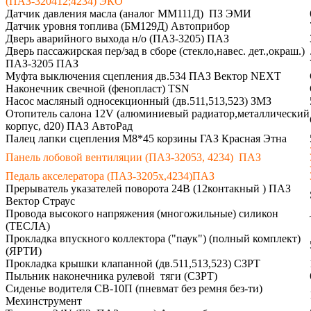
(ПАЗ-320412;4234) ЭКО
Датчик давления масла (аналог ММ111Д) ПЗ ЭМИ
Датчик уровня топлива (БМ129Д) Автоприбор
Дверь аварийного выхода н/о (ПАЗ-3205) ПАЗ
Дверь пассажирская пер/зад в сборе (стекло,навес. дет.,окраш.)
ПАЗ-3205 ПАЗ
Муфта выключения сцепления дв.534 ПАЗ Вектор NEXT
Наконечник свечной (фенопласт) TSN
Насос масляный односекционный (дв.511,513,523) ЗМЗ
Отопитель салона 12V (алюминиевый радиатор,металлический
корпус, d20) ПАЗ АвтоРад
Палец лапки сцепления М8*45 корзины ГАЗ Красная Этна
Панель лобовой вентиляции (ПАЗ-32053, 4234) ПАЗ
Педаль акселератора (ПАЗ-3205х,4234)ПАЗ
Прерыватель указателей поворота 24B (12контакный ) ПАЗ
Вектор Страус
Провода высокого напряжения (многожильные) силикон
(ТЕСЛА)
Прокладка впускного коллектора ("паук") (полный комплект)
(ЯРТИ)
Прокладка крышки клапанной (дв.511,513,523) СЗРТ
Пыльник наконечника рулевой тяги (СЗРТ)
Сиденье водителя СВ-10П (пневмат без ремня без-ти)
Мехинструмент