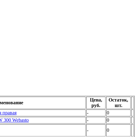
Цена,
Остаток,
менование
руб.
шт.
я правая
-
0
W 300 Webasto
-
0
-
0