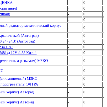
 УЦЕНКА
-
0
(оригинал)
-
0
гинал)
-
0
-
0
вый радиатор,металлический корпус,
-
0
крыльчаткой (Автоград)
-
0
.24 (24В) (Автоград)
-
0
4234 ПАЗ
-
0
4814) 12V d-38 Китай
-
0
герметичным разъемом) МЗКО
-
0
КО
-
0
7 (алюминиевый) МЗКО
-
0
 подогреватель) ЭЛТРА
-
0
вый корпус) Авторад
-
0
вый корпус) АвтоРад
-
0