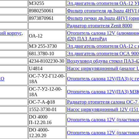
МЭ255
Эл.двигатель отопителя ОА-12
8980250061
Фильтр отопителя дв.Isuzu 4HVI 
8973870961
Фильтр печки дв.Isuzu 4HVI (ори
Радиатор отопителя Zenit 8000
Отопитель салона 12V (алюминие
ОА-12
d20) ПАЗ АвтоРад
МЭ 255-3730
Эл.двигатель отопителя ОА-12 с 
681.3780-10
Эл.двигатель отопителя ОСА 9000
4234-8102230-30
Воздуховод обдува стекол ПАЗ-
U4814
Насос циркуляционный (аналог U
ОС-7-У2-Г12-00-
Отопитель салона 12V(ПАЗ) (с 
18А
ОС-7-У2-12-00-
Отопитель салона 12V(ПАЗ) МЗ
18А
ОС-7-А-ф18
Радиатор отопителя салона ОС-
1552-3730-01
Насос циркуляционный 12V (151
DO 4000
Отопитель салона 12V (пластико
П-12.20.16
DO 4000-
Отопитель салона 12V (пластико
12.20.20