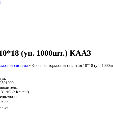
10*18 (уп. 1000шт.) КААЗ
рмозная система
»
Заклепка тормозная стальная 10*18 (уп. 1000
кул:
3501099
водитель:
З" АО (г.Канаш)
еняемость:
5256
елкой.