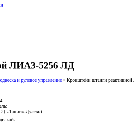
ой ЛИАЗ-5256 ЛД
Подвеска и рулевое управление
»
Кронштейн штанги реактивной
94
ель:
 (г.Ликино-Дулево)
делкой.