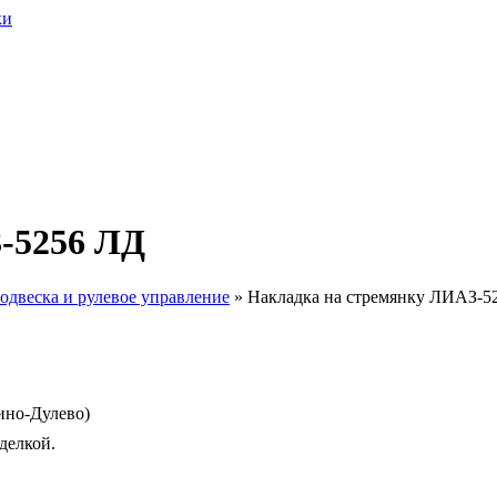
-5256 ЛД
Подвеска и рулевое управление
»
Накладка на стремянку ЛИАЗ-5
ино-Дулево)
делкой.